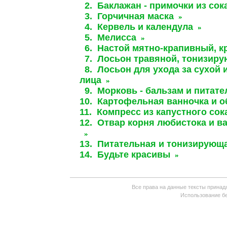
2. Баклажан - примочки из сок
3. Горчичная маска
4. Кервель и календула
5. Мелисса
6. Настой мятно-крапивный, к
7. Лосьон травяной, тонизир
8. Лосьон для ухода за сухой
лица
9. Морковь - бальзам и питат
10. Картофельная ванночка и 
11. Компресс из капустного сок
12. Отвар корня любистока и 
13. Питательная и тонизирующ
14. Будьте красивы
Все права на данные тексты принад
Использование бе